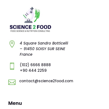

4 Square Sandro
Botticelli
–
91450 SOISY SUR
SEINE
France
(102) 6666 8888

+90 444 2259
contact@science2food.com

Menu