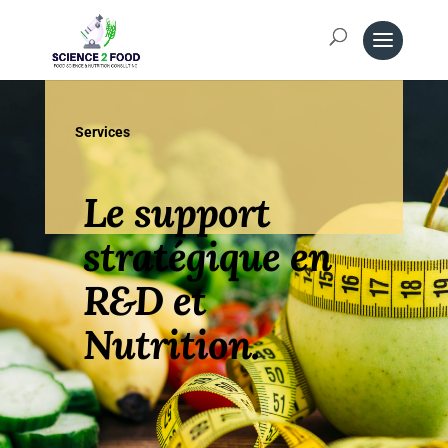
Services
Le support
stratégique en
R&D et
Nutrition
.