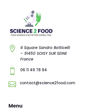

4 Square Sandro
Botticelli
–
91450 SOISY SUR
SEINE
France
06 11 49 78 94

contact@science2food.com

Menu