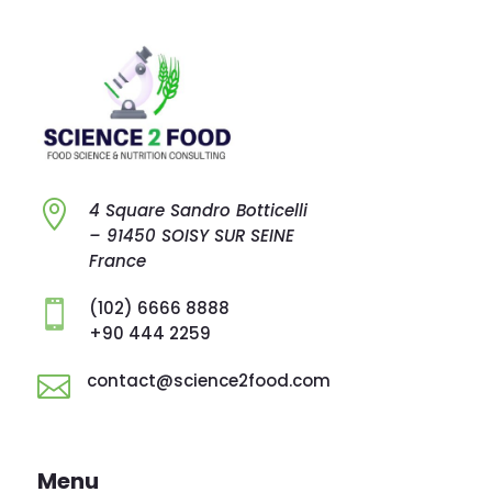

4 Square Sandro
Botticelli
–
91450 SOISY SUR
SEINE
France
(102) 6666 8888

+90 444 2259
contact@science2food.com

Menu